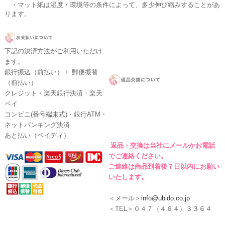
・マット紙は湿度・環境等の条件によって、多少伸び縮みすることがあ
ります。
下記の決済方法がご利用いただけ
ます。
銀行振込（前払い）・ 郵便振替
（前払い）
クレジット・楽天銀行決済・楽天
ペイ
コンビニ(番号端末式)・銀行ATM・
ネットバンキング決済
あと払い（ペイディ）
返品・交換は当社にメールかお電話
でご連絡ください。
ご連絡は商品到着後７日以内にお願い
いたします。
＜メール＞
info@ubido.co.jp
＜TEL＞０４７（４６４）３３６４