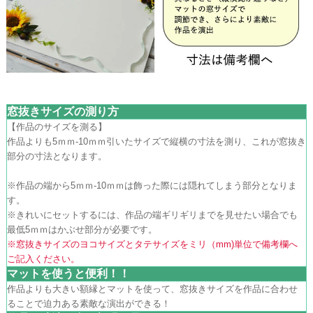
窓抜きサイズの測り方
【作品のサイズを測る】
作品よりも5ｍｍ-10ｍｍ引いたサイズで縦横の寸法を測り、これが窓抜き
部分の寸法となります。
※作品の端から5ｍｍ-10ｍｍは飾った際には隠れてしまう部分となりま
す。
※きれいにセットするには、作品の端ギリギリまでを見せたい場合でも
最低5ｍｍはかぶせ部分が必要です。
※窓抜きサイズのヨコサイズとタテサイズをミリ（mm)単位で備考欄へ
ご記入ください。
マットを使うと便利！！
作品よりも大きい額縁とマットを使って、窓抜きサイズを作品に合わせ
ることで迫力ある素敵な演出ができる！