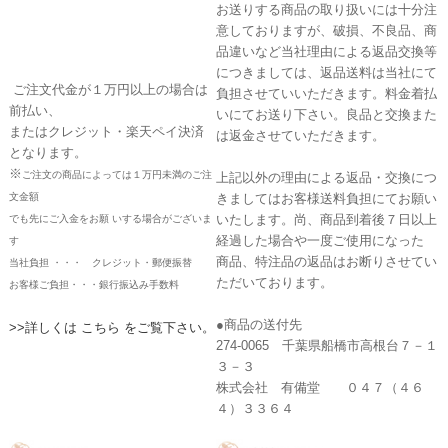
お送りする商品の取り扱いには十分注
意しておりますが、破損、不良品、商
品違いなど当社理由による返品交換等
につきましては、返品送料は当社にて
ご注文代金が１万円以上の場合は
負担させていいただきます。料金着払
前払い、
いにてお送り下さい。良品と交換また
またはクレジット・楽天ペイ決済
は返金させていただきます。
となります。
※
ご注文の商品によっては１万円未満のご注
上記以外の理由による返品・交換につ
文金額
きましてはお客様送料負担にてお願い
いたします。尚、商品到着後７日以上
でも先にご入金をお願 いする場合がございま
経過した場合や一度ご使用になった
す
商品、特注品の返品はお断りさせてい
当社負担 ・・・ クレジット・郵便振替
ただいております。
お客様ご負担・・・銀行振込み手数料
●商品の送付先
>>詳しくは こちら をご覧下さい。
274-0065 千葉県船橋市高根台７－１
３－３
株式会社 有備堂 ０４７（４６
４）３３６４