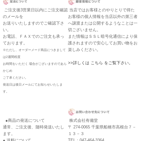
ご注文後3営業日以内にご注文確認
当店ではお客様とのやりとりで得た
のメールを
お客様の個人情報を当店以外の第三者
お送りいたしますのでご確認下さ
へ譲渡または公開するようなことは一
い。
切ございません。
お電話、ＦＡＸでのご注文も承っ
また情報はＳＳＬ暗号化通信により保
ております。
護されますので安心してお買い物をお
楽しみください。
※ただし、オーダーメード商品につきまして
は2週間程度
>>詳しくは こちら をご覧下さい。
お時間をいただく 場合がございますのであら
かじめ
ご了承ください。
発送日は後日メールにてお知らせいたしま
す。
●商品の発送について
株式会社有備堂
通常、ご注文後、随時発送いたし
〒 274-0065 千葉県船橋市高根台７－
ます。
１３－３
● 送料について
TEL：047-464-3364