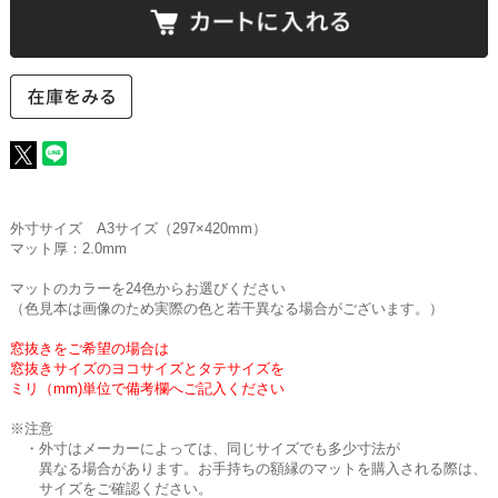
外寸サイズ A3サイズ（297×420mm）
マット厚：2.0mm
マットのカラーを24色からお選びください
（色見本は画像のため実際の色と若干異なる場合がございます。）
窓抜きをご希望の場合は
窓抜きサイズのヨコサイズとタテサイズを
ミリ（mm)単位で備考欄へご記入ください
※注意
・外寸はメーカーによっては、同じサイズでも多少寸法が
異なる場合があります。お手持ちの額縁のマットを購入される際は、
サイズをご確認ください。