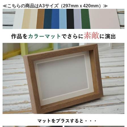
≪こちらの商品はA3サイズ（297mmｘ420mm）≫