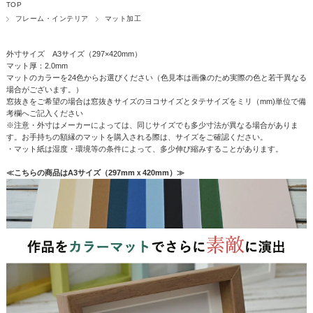
TOP
フレーム・インテリア
マット加工
外寸サイズ A3サイズ（297×420mm）
マット厚：2.0mm
マットのカラーを24色からお選びください（色見本は画像のため実際の色と若干異なる
場合がございます。）
窓抜きをご希望の場合は窓抜きサイズのヨコサイズとタテサイズをミリ（mm)単位で備
考欄へご記入ください
※注意・外寸はメーカーによっては、同じサイズでも多少寸法が異なる場合がありま
す。お手持ちの額縁のマットを購入される際は、サイズをご確認ください。
・マット紙は湿度・環境等の条件によって、多少伸び縮みすることがあります。
≪こちらの商品はA3サイズ（297mmｘ420mm）≫