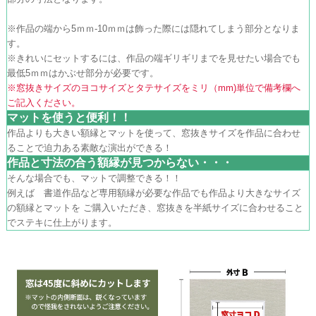
※作品の端から5ｍｍ-10ｍｍは飾った際には隠れてしまう部分となりま
す。
※きれいにセットするには、作品の端ギリギリまでを見せたい場合でも
最低5ｍｍはかぶせ部分が必要です。
※窓抜きサイズのヨコサイズとタテサイズをミリ（mm)単位で備考欄へ
ご記入ください。
マットを使うと便利！！
作品よりも大きい額縁とマットを使って、窓抜きサイズを作品に合わせ
ることで迫力ある素敵な演出ができる！
作品と寸法の合う額縁が見つからない・・・
そんな場合でも、マットで調整できる！！
例えば 書道作品など専用額縁が必要な作品でも作品より大きなサイズ
の額縁とマットを ご購入いただき、窓抜きを半紙サイズに合わせること
でステキに仕上がります。