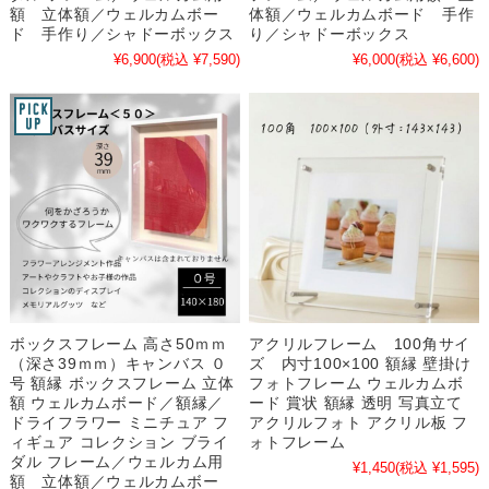
額 立体額／ウェルカムボー
体額／ウェルカムボード 手作
ド 手作り／シャドーボックス
り／シャドーボックス
¥6,900
(税込 ¥7,590)
¥6,000
(税込 ¥6,600)
ボックスフレーム 高さ50ｍｍ
アクリルフレーム 100角サイ
（深さ39ｍｍ）キャンバス ０
ズ 内寸100×100 額縁 壁掛け
号 額縁 ボックスフレーム 立体
フォトフレーム ウェルカムボ
額 ウェルカムボード／額縁／
ード 賞状 額縁 透明 写真立て
ドライフラワー ミニチュア フ
アクリルフォト アクリル板 フ
ィギュア コレクション ブライ
ォトフレーム
ダル フレーム／ウェルカム用
¥1,450
(税込 ¥1,595)
額 立体額／ウェルカムボー