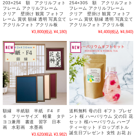
203×254 額 アクリルフォト
254×305 額 アクリルフォト
フレーム アクリルフレーム
フレーム アクリルフレーム
クリア 壁掛け 観賞 フォトフ
クリア 壁掛け 観賞 フォトフ
レーム 賞状 額縁 透明 写真立て
レーム 賞状 額縁 透明 写真立て
アクリルフォト アクリル板
アクリルフォト アクリル板
¥3,800
(税込 ¥4,180)
¥4,400
(税込 ¥4,840)
額縁 半紙額 半紙 F4 F
送料無料 母の日 ギフト プレゼ
６ フリーサイズ 軽量 タテ
ント 桜 ハーバリウム 父の日 花
ヨコ兼用 書道 習字 日本
セット 桜ハーバリウム ハーブ
画 水彩画 水墨画
ティーセット ドロップボトル
誕生日プレゼント 女性 お花 お
¥3,620
(税込 ¥3,982)