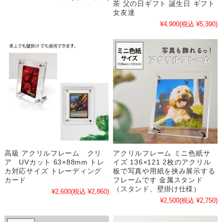
茶 父の日ギフト 誕生日 ギフト
女友達
¥4,900
(税込 ¥5,390)
高級 アクリルフレーム クリ
アクリルフレーム ミニ色紙サ
ア UVカット 63×88mm トレ
イズ 136×121 2枚のアクリル
カ対応サイズ トレーディング
板で写真や用紙を挟み展示する
カード
フレームです 金属スタンド
（スタンド、壁掛け仕様）
¥2,600
(税込 ¥2,860)
¥2,500
(税込 ¥2,750)