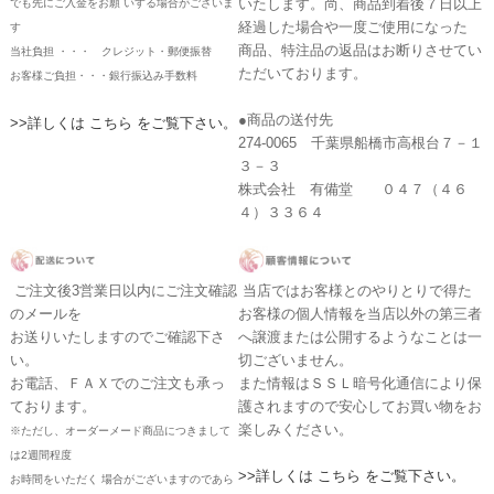
いたします。尚、商品到着後７日以上
でも先にご入金をお願 いする場合がございま
経過した場合や一度ご使用になった
す
商品、特注品の返品はお断りさせてい
当社負担 ・・・ クレジット・郵便振替
ただいております。
お客様ご負担・・・銀行振込み手数料
●商品の送付先
>>詳しくは こちら をご覧下さい。
274-0065 千葉県船橋市高根台７－１
３－３
株式会社 有備堂 ０４７（４６
４）３３６４
ご注文後3営業日以内にご注文確認
当店ではお客様とのやりとりで得た
のメールを
お客様の個人情報を当店以外の第三者
お送りいたしますのでご確認下さ
へ譲渡または公開するようなことは一
い。
切ございません。
お電話、ＦＡＸでのご注文も承っ
また情報はＳＳＬ暗号化通信により保
ております。
護されますので安心してお買い物をお
楽しみください。
※ただし、オーダーメード商品につきまして
は2週間程度
>>詳しくは こちら をご覧下さい。
お時間をいただく 場合がございますのであら