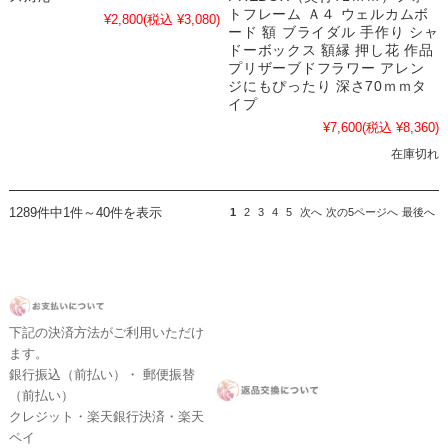
トフレーム Ａ４ ウェルカムボ
¥2,800
(税込 ¥3,080)
ード 額 ブライダル 手作り シャ
ドーボックス 額縁 押し花 作品
プリザーブドフラワー アレン
ジにもぴったり 深さ70ｍｍタ
イプ
¥7,600
(税込 ¥8,360)
在庫切れ
1289件中1件～40件を表示
1
2
3
4
5
次へ
次の5ページへ
最後へ
下記の決済方法がご利用いただけ
ます。
銀行振込（前払い）・ 郵便振替
（前払い）
クレジット・楽天銀行決済・楽天
ペイ