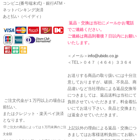
コンビニ(番号端末式)・銀行ATM・
ネットバンキング決済
あと払い（ペイディ）
返品・交換は当社にメールかお電話
でご連絡ください。
ご連絡は商品到着後７日以内にお願い
いたします。
＜メール＞
info@ubido.co.jp
＜TEL＞０４７（４６４）３３６４
お送りする商品の取り扱いには十分注
意しておりますが、破損、不良品、商
品違いなど当社理由による返品交換等
につきましては、返品送料は当社にて
ご注文代金が１万円以上の場合は
負担させていいただきます。料金着払
前払い、
いにてお送り下さい。良品と交換また
またはクレジット・楽天ペイ決済
は返金させていただきます。
となります。
※
ご注文の商品によっては１万円未満のご注
上記以外の理由による返品・交換につ
文金額
きましてはお客様送料負担にてお願い