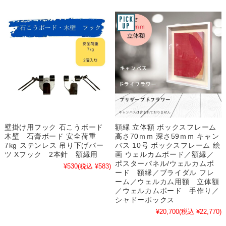
壁掛け用フック 石こうボード
額縁 立体額 ボックスフレーム
木壁 石膏ボード 安全荷重
高さ70ｍｍ 深さ59ｍｍ キャン
7kg ステンレス 吊り下げパー
バス 10号 ボックスフレーム 絵
ツ Xフック 2本針 額縁用
画 ウェルカムボード／額縁／
ポスターパネル/ウェルカムボ
¥530
(税込 ¥583)
ード 額縁／ブライダル フレ
ーム／ウェルカム用額 立体額
／ウェルカムボード 手作り／
シャドーボックス
¥20,700
(税込 ¥22,770)