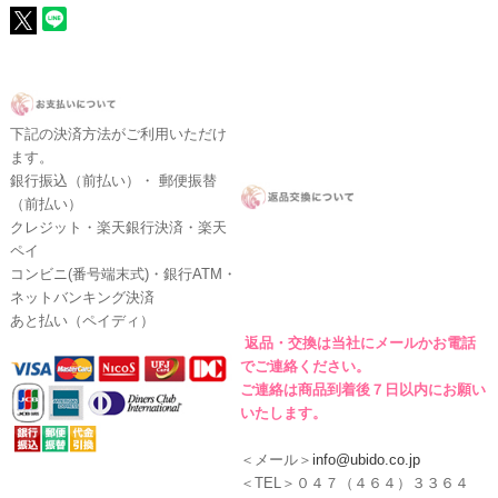
下記の決済方法がご利用いただけ
ます。
銀行振込（前払い）・ 郵便振替
（前払い）
クレジット・楽天銀行決済・楽天
ペイ
コンビニ(番号端末式)・銀行ATM・
ネットバンキング決済
あと払い（ペイディ）
返品・交換は当社にメールかお電話
でご連絡ください。
ご連絡は商品到着後７日以内にお願い
いたします。
＜メール＞
info@ubido.co.jp
＜TEL＞０４７（４６４）３３６４