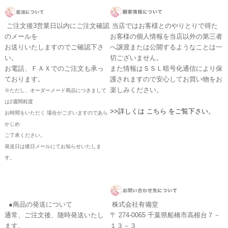
ご注文後3営業日以内にご注文確認
当店ではお客様とのやりとりで得た
のメールを
お客様の個人情報を当店以外の第三者
お送りいたしますのでご確認下さ
へ譲渡または公開するようなことは一
い。
切ございません。
お電話、ＦＡＸでのご注文も承っ
また情報はＳＳＬ暗号化通信により保
ております。
護されますので安心してお買い物をお
楽しみください。
※ただし、オーダーメード商品につきまして
は2週間程度
>>詳しくは こちら をご覧下さい。
お時間をいただく 場合がございますのであら
かじめ
ご了承ください。
発送日は後日メールにてお知らせいたしま
す。
●商品の発送について
株式会社有備堂
通常、ご注文後、随時発送いたし
〒 274-0065 千葉県船橋市高根台７－
ます。
１３－３