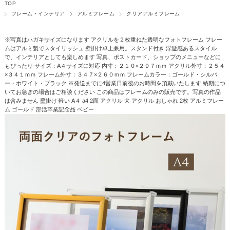
TOP
フレーム・インテリア
アルミフレーム
クリアアルミフレーム
※写真はハガキサイズになります アクリルを２枚重ねた透明なフォトフレーム フレー
ムはアルミ製でスタイリッシュ 壁掛け卓上兼用。スタンド付き 浮遊感あるスタイル
で、インテリアとしても楽しめます 写真、ポストカード、ショップのメニューなどに
もぴったり サイズ：A４サイズに対応 内寸：２１０×２９７ｍｍ アクリル外寸：２５４
×３４１ｍｍ フレーム外寸：３４７×２６０ｍｍ フレームカラー：ゴールド・シルバ
ー・ホワイト・ブラック ※発送までに4営業日前後のお時間を頂戴いたします 納期につ
いてお急ぎの場合はご相談ください この商品はフレームのみの販売です。写真の作品
は含みません 壁掛け 軽い A４ a4 2面 アクリル 犬 アクリル おしゃれ 2枚 アルミフレー
ム ゴールド 部活卒業記念品 ベビー