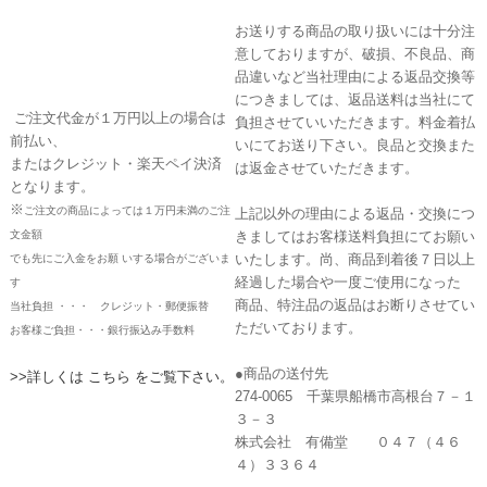
お送りする商品の取り扱いには十分注
意しておりますが、破損、不良品、商
品違いなど当社理由による返品交換等
につきましては、返品送料は当社にて
ご注文代金が１万円以上の場合は
負担させていいただきます。料金着払
前払い、
いにてお送り下さい。良品と交換また
またはクレジット・楽天ペイ決済
は返金させていただきます。
となります。
※
ご注文の商品によっては１万円未満のご注
上記以外の理由による返品・交換につ
文金額
きましてはお客様送料負担にてお願い
いたします。尚、商品到着後７日以上
でも先にご入金をお願 いする場合がございま
経過した場合や一度ご使用になった
す
商品、特注品の返品はお断りさせてい
当社負担 ・・・ クレジット・郵便振替
ただいております。
お客様ご負担・・・銀行振込み手数料
●商品の送付先
>>詳しくは こちら をご覧下さい。
274-0065 千葉県船橋市高根台７－１
３－３
株式会社 有備堂 ０４７（４６
４）３３６４