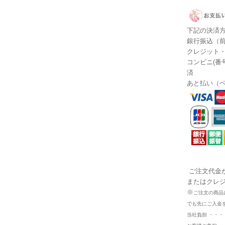
下記の決済
銀行振込（前
クレジット
コンビニ(番
済
あと払い（
ご注文代金
またはクレ
※
ご注文の商品
でも先にご入金
当社負担 ・・