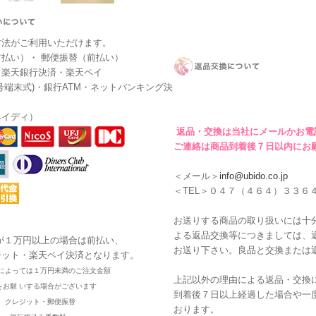
方法がご利用いただけます。
払い）・ 郵便振替（前払い）
・楽天銀行決済・楽天ペイ
号端末式)・銀行ATM・ネットバンキング決
ペイディ）
返品・交換は当社にメールかお電
ご連絡は商品到着後７日以内にお
＜メール＞
info@ubido.co.jp
＜TEL＞０４７（４６４）３３６
お送りする商品の取り扱いには十
よる返品交換等につきましては、
が１万円以上の場合は前払い、
お送り下さい。良品と交換または
ジット・楽天ペイ決済となります。
によっては１万円未満のご注文金額
上記以外の理由による返品・交換
をお願 いする場合がございます
到着後７日以上経過した場合や一
・ クレジット・郵便振替
おります。