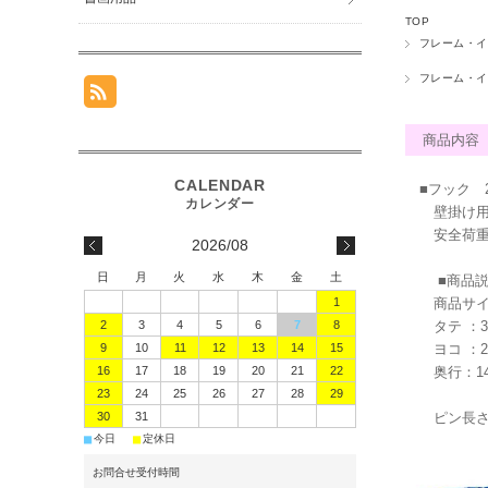
TOP
フレーム・イ
フレーム・イ
商品内容
■フック 
壁掛け用フ
安全荷重：
2026/08
日
月
火
水
木
金
土
■商品説
商品サイズ
1
タテ ：3
2
3
4
5
6
7
8
ヨコ ：2
9
10
11
12
13
14
15
奥行：14
16
17
18
19
20
21
22
23
24
25
26
27
28
29
ピン長
30
31
■
■
今日
定休日
お問合せ受付時間