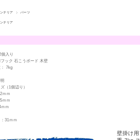
ンテリア
パーツ
ンテリア
2個入り
ック 石こうボード 木壁
 7kg
明
（1個辺り）
2ｍｍ
5ｍｍ
ｍｍ
さ：31ｍｍ
壁掛け用