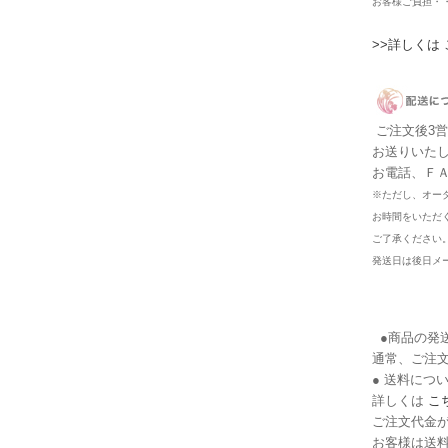
お客様ご負担・
>>詳しくは
ご注文後3
お送りいた
お電話、Ｆ
※ただし、オー
お時間をいただ
ご了承ください
発送日は後日メ
●商品の発
通常、ご注
● 送料につ
詳しくは
こ
ご注文代金が
お客様は送