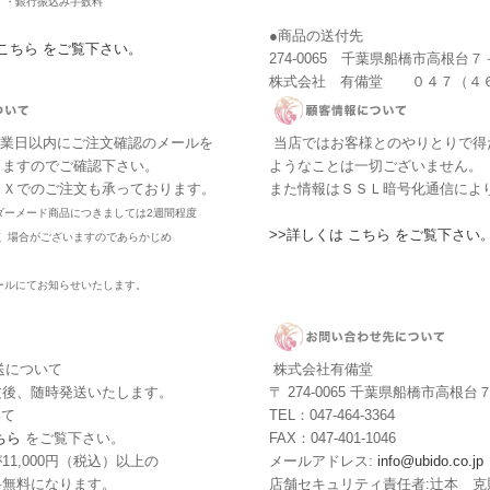
・・銀行振込み手数料
●商品の送付先
 こちら をご覧下さい。
274-0065 千葉県船橋市高根台
株式会社 有備堂 ０４７（４
営業日以内にご注文確認のメールを
当店ではお客様とのやりとりで得
しますのでご確認下さい。
ようなことは一切ございません。
ＡＸでのご注文も承っております。
また情報はＳＳＬ暗号化通信によ
ダーメード商品につきましては2週間程度
>>詳しくは こちら をご覧下さい
く 場合がございますのであらかじめ
。
ールにてお知らせいたします。
送について
株式会社有備堂
文後、随時発送いたします。
〒 274-0065 千葉県船橋市高根
いて
TEL：047-464-3364
ちら
をご覧下さい。
FAX：047-401-1046
11,000円（税込）以上の
メールアドレス:
info@ubido.co.jp
料無料になります。
店舗セキュリティ責任者:辻本 克