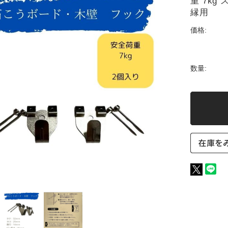
重 7k
縁用
価格:
数量: