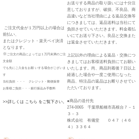
お送りする商品の取り扱いには十分注
意しておりますが、破損、不良品、商
品違いなど当社理由による返品交換等
につきましては、返品送料は当社にて
ご注文代金が１万円以上の場合は
負担させていいただきます。料金着払
前払い、
いにてお送り下さい。良品と交換また
またはクレジット・楽天ペイ決済
は返金させていただきます。
となります。
※
ご注文の商品によっては１万円未満のご注
上記以外の理由による返品・交換につ
文金額
きましてはお客様送料負担にてお願い
いたします。尚、商品到着後７日以上
でも先にご入金をお願 いする場合がございま
経過した場合や一度ご使用になった
す
商品、特注品の返品はお断りさせてい
当社負担 ・・・ クレジット・郵便振替
ただいております。
お客様ご負担・・・銀行振込み手数料
●商品の送付先
>>詳しくは こちら をご覧下さい。
274-0065 千葉県船橋市高根台７－１
３－３
株式会社 有備堂 ０４７（４６
４）３３６４