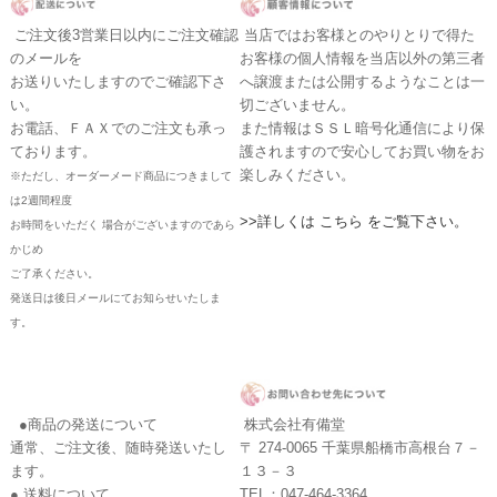
ご注文後3営業日以内にご注文確認
当店ではお客様とのやりとりで得た
のメールを
お客様の個人情報を当店以外の第三者
お送りいたしますのでご確認下さ
へ譲渡または公開するようなことは一
い。
切ございません。
お電話、ＦＡＸでのご注文も承っ
また情報はＳＳＬ暗号化通信により保
ております。
護されますので安心してお買い物をお
楽しみください。
※ただし、オーダーメード商品につきまして
は2週間程度
>>詳しくは こちら をご覧下さい。
お時間をいただく 場合がございますのであら
かじめ
ご了承ください。
発送日は後日メールにてお知らせいたしま
す。
●商品の発送について
株式会社有備堂
通常、ご注文後、随時発送いたし
〒 274-0065 千葉県船橋市高根台７－
ます。
１３－３
● 送料について
TEL：047-464-3364