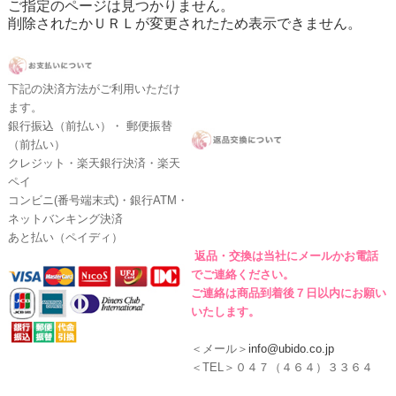
ご指定のページは見つかりません。
削除されたかＵＲＬが変更されたため表示できません。
下記の決済方法がご利用いただけ
ます。
銀行振込（前払い）・ 郵便振替
（前払い）
クレジット・楽天銀行決済・楽天
ペイ
コンビニ(番号端末式)・銀行ATM・
ネットバンキング決済
あと払い（ペイディ）
返品・交換は当社にメールかお電話
でご連絡ください。
ご連絡は商品到着後７日以内にお願い
いたします。
＜メール＞
info@ubido.co.jp
＜TEL＞０４７（４６４）３３６４