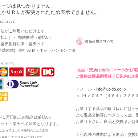
ページは見つかりません。
たかＵＲＬが変更されたため表示できません。
方法がご利用いただけます。
払い）・ 郵便振替（前払い）
・楽天銀行決済・楽天ペイ
号端末式)・銀行ATM・ネットバンキング決
ペイディ）
返品・交換は当社にメールかお電
ご連絡は商品到着後７日以内にお
＜メール＞
info@ubido.co.jp
＜TEL＞０４７（４６４）３３６
お送りする商品の取り扱いには十
よる返品交換等につきましては、
が１万円以上の場合は前払い、
お送り下さい。良品と交換または
ジット・楽天ペイ決済となります。
によっては１万円未満のご注文金額
上記以外の理由による返品・交換
をお願 いする場合がございます