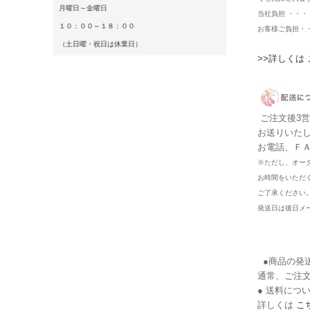
月曜日～金曜日
当社負担 ・・
１０：００～１８：００
お客様ご負担・
（土日曜・祝日は休業日）
>>詳しくは
ご注文後3
お送りいた
お電話、Ｆ
※ただし、オー
お時間をいただ
ご了承ください
発送日は後日メ
●商品の発
通常、ご注
● 送料につ
詳しくは
こ