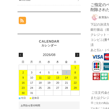
ご指定の
削除され
下記の決済
銀行振込（前
クレジット
コンビニ(番
済
あと払い（
2026/08
日
月
火
水
木
金
土
1
2
3
4
5
6
7
8
9
10
11
12
13
14
15
16
17
18
19
20
21
22
23
24
25
26
27
28
29
ご注文代金
30
31
またはクレ
■
■
今日
定休日
※
ご注文の商品
お問合せ受付時間
でも先にご入金