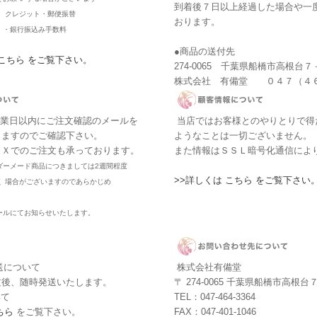
到着後７日以上経過した場合や一
・ クレジット・郵便振替
おります。
・・銀行振込み手数料
●商品の送付先
 こちら をご覧下さい。
274-0065 千葉県船橋市高根台
株式会社 有備堂 ０４７（４
営業日以内にご注文確認のメールを
当店ではお客様とのやりとりで得
しますのでご確認下さい。
ようなことは一切ございません。
ＡＸでのご注文も承っております。
また情報はＳＳＬ暗号化通信によ
ダーメード商品につきましては2週間程度
>>詳しくは こちら をご覧下さい
く 場合がございますのであらかじめ
。
ールにてお知らせいたします。
送について
株式会社有備堂
文後、随時発送いたします。
〒 274-0065 千葉県船橋市高根
いて
TEL：047-464-3364
ちら
をご覧下さい。
FAX：047-401-1046