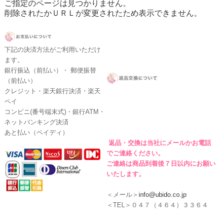
ご指定のページは見つかりません。
削除されたかＵＲＬが変更されたため表示できません。
下記の決済方法がご利用いただけ
ます。
銀行振込（前払い）・ 郵便振替
（前払い）
クレジット・楽天銀行決済・楽天
ペイ
コンビニ(番号端末式)・銀行ATM・
ネットバンキング決済
あと払い（ペイディ）
返品・交換は当社にメールかお電話
でご連絡ください。
ご連絡は商品到着後７日以内にお願い
いたします。
＜メール＞
info@ubido.co.jp
＜TEL＞０４７（４６４）３３６４