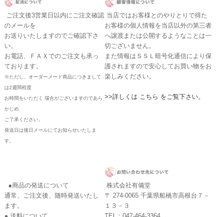
ご注文後3営業日以内にご注文確認
当店ではお客様とのやりとりで得た
のメールを
お客様の個人情報を当店以外の第三者
お送りいたしますのでご確認下さ
へ譲渡または公開するようなことは一
い。
切ございません。
お電話、ＦＡＸでのご注文も承っ
また情報はＳＳＬ暗号化通信により保
ております。
護されますので安心してお買い物をお
楽しみください。
※ただし、オーダーメード商品につきまして
は2週間程度
>>詳しくは こちら をご覧下さい。
お時間をいただく 場合がございますのであら
かじめ
ご了承ください。
発送日は後日メールにてお知らせいたしま
す。
●商品の発送について
株式会社有備堂
通常、ご注文後、随時発送いたし
〒 274-0065 千葉県船橋市高根台７－
ます。
１３－３
● 送料について
TEL：047-464-3364