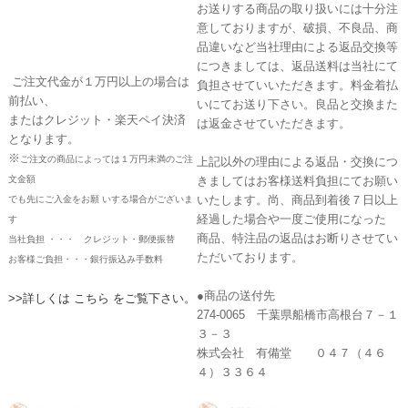
お送りする商品の取り扱いには十分注
意しておりますが、破損、不良品、商
品違いなど当社理由による返品交換等
につきましては、返品送料は当社にて
ご注文代金が１万円以上の場合は
負担させていいただきます。料金着払
前払い、
いにてお送り下さい。良品と交換また
またはクレジット・楽天ペイ決済
は返金させていただきます。
となります。
※
ご注文の商品によっては１万円未満のご注
上記以外の理由による返品・交換につ
文金額
きましてはお客様送料負担にてお願い
いたします。尚、商品到着後７日以上
でも先にご入金をお願 いする場合がございま
経過した場合や一度ご使用になった
す
商品、特注品の返品はお断りさせてい
当社負担 ・・・ クレジット・郵便振替
ただいております。
お客様ご負担・・・銀行振込み手数料
●商品の送付先
>>詳しくは こちら をご覧下さい。
274-0065 千葉県船橋市高根台７－１
３－３
株式会社 有備堂 ０４７（４６
４）３３６４