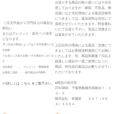
お送りする商品の取り扱いには十分注
意しておりますが、破損、不良品、商
品違いなど当社理由による返品交換等
につきましては、返品送料は当社にて
ご注文代金が１万円以上の場合は
負担させていいただきます。料金着払
前払い、
いにてお送り下さい。良品と交換また
またはクレジット・楽天ペイ決済
は返金させていただきます。
となります。
※
ご注文の商品によっては１万円未満のご注
上記以外の理由による返品・交換につ
文金額
きましてはお客様送料負担にてお願い
いたします。尚、商品到着後７日以上
でも先にご入金をお願 いする場合がございま
経過した場合や一度ご使用になった
す
商品、特注品の返品はお断りさせてい
当社負担 ・・・ クレジット・郵便振替
ただいております。
お客様ご負担・・・銀行振込み手数料
●商品の送付先
>>詳しくは こちら をご覧下さい。
274-0065 千葉県船橋市高根台７－１
３－３
株式会社 有備堂 ０４７（４６
４）３３６４