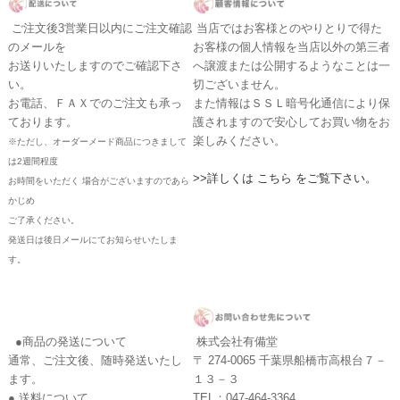
ご注文後3営業日以内にご注文確認
当店ではお客様とのやりとりで得た
のメールを
お客様の個人情報を当店以外の第三者
お送りいたしますのでご確認下さ
へ譲渡または公開するようなことは一
い。
切ございません。
お電話、ＦＡＸでのご注文も承っ
また情報はＳＳＬ暗号化通信により保
ております。
護されますので安心してお買い物をお
楽しみください。
※ただし、オーダーメード商品につきまして
は2週間程度
>>詳しくは こちら をご覧下さい。
お時間をいただく 場合がございますのであら
かじめ
ご了承ください。
発送日は後日メールにてお知らせいたしま
す。
●商品の発送について
株式会社有備堂
通常、ご注文後、随時発送いたし
〒 274-0065 千葉県船橋市高根台７－
ます。
１３－３
● 送料について
TEL：047-464-3364