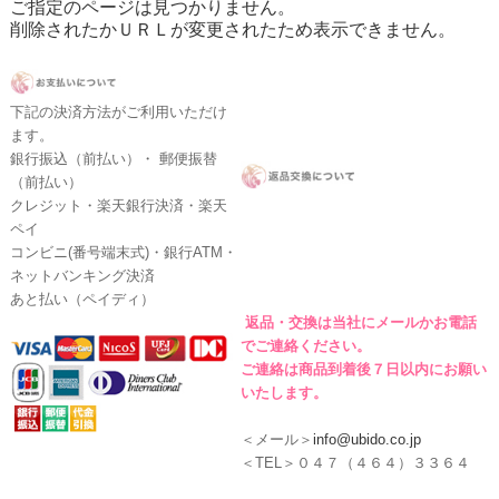
ご指定のページは見つかりません。
削除されたかＵＲＬが変更されたため表示できません。
下記の決済方法がご利用いただけ
ます。
銀行振込（前払い）・ 郵便振替
（前払い）
クレジット・楽天銀行決済・楽天
ペイ
コンビニ(番号端末式)・銀行ATM・
ネットバンキング決済
あと払い（ペイディ）
返品・交換は当社にメールかお電話
でご連絡ください。
ご連絡は商品到着後７日以内にお願い
いたします。
＜メール＞
info@ubido.co.jp
＜TEL＞０４７（４６４）３３６４