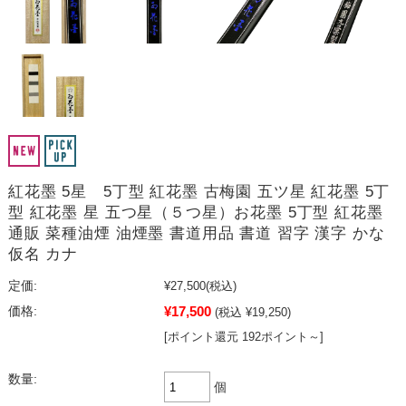
紅花墨 5星 5丁型 紅花墨 古梅園 五ツ星 紅花墨 5丁
型 紅花墨 星 五つ星（５つ星）お花墨 5丁型 紅花墨
通販 菜種油煙 油煙墨 書道用品 書道 習字 漢字 かな
仮名 カナ
定価:
¥27,500
(税込)
¥17,500
価格:
(税込 ¥19,250)
[ポイント還元 192ポイント～]
数量:
個