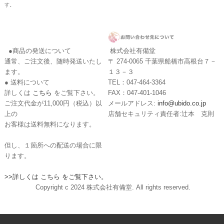
す。
●商品の発送について
株式会社有備堂
通常、ご注文後、随時発送いたし
〒 274-0065 千葉県船橋市高根台７－
ます。
１３－３
● 送料について
TEL：047-464-3364
詳しくは
こちら
をご覧下さい。
FAX：047-401-1046
ご注文代金が11,000円（税込）以
メールアドレス:
info@ubido.co.jp
上の
店舗セキュリティ責任者:辻本 克則
お客様は送料無料になります。
但し、１箇所への配送の場合に限
ります。
>>詳しくは こちら をご覧下さい。
Copyright c 2024 株式会社有備堂. All rights reserved.