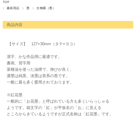
TOP
書画用品
墨
古梅園（墨）
商品内容
【サイズ】 127×30mm（タテ×ヨコ）
漢字、かな作品用に最適です。
書画、習字用
菜種油を使った油煙で、伸びが良く、
濃墨は純黒、淡墨は茶系の黒です。
一般に最も多く愛用されております。
※紅花墨
一般的に「お花墨」と呼ばれている方も多くいらっしゃる
ようです。箱文字の「紅」が平仮名の「お」に見える
ところからきているようですが正式名称は「紅花墨」です。