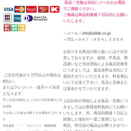
返品・交換は当社にメールかお電話
でご連絡ください。
ご連絡は商品到着後７日以内にお願い
いたします。
＜メール＞
info@ubido.co.jp
＜TEL＞０４７（４６４）３３６４
お送りする商品の取り扱いには十分注
意しておりますが、破損、不良品、商
品違いなど当社理由による返品交換等
につきましては、返品送料は当社にて
ご注文代金が１万円以上の場合は
負担させていいただきます。料金着払
前払い、
いにてお送り下さい。良品と交換また
またはクレジット・楽天ペイ決済
は返金させていただきます。
となります。
※
ご注文の商品によっては１万円未満のご注
上記以外の理由による返品・交換につ
文金額
きましてはお客様送料負担にてお願い
いたします。尚、商品到着後７日以上
でも先にご入金をお願 いする場合がございま
経過した場合や一度ご使用になった
す
商品、特注品の返品はお断りさせてい
当社負担 ・・・ クレジット・郵便振替