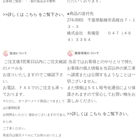
ただいております。
お客様ご負担・・・銀行振込み手数料
●商品の送付先
>>詳しくは こちら をご覧下さい。
274-0065 千葉県船橋市高根台７－１
３－３
株式会社 有備堂 ０４７（４６
４）３３６４
ご注文後3営業日以内にご注文確認
当店ではお客様とのやりとりで得た
のメールを
お客様の個人情報を当店以外の第三者
お送りいたしますのでご確認下さ
へ譲渡または公開するようなことは一
い。
切ございません。
お電話、ＦＡＸでのご注文も承っ
また情報はＳＳＬ暗号化通信により保
ております。
護されますので安心してお買い物をお
楽しみください。
※ただし、オーダーメード商品につきまして
は2週間程度
>>詳しくは こちら をご覧下さい。
お時間をいただく 場合がございますのであら
かじめ
ご了承ください。
発送日は後日メールにてお知らせいたしま