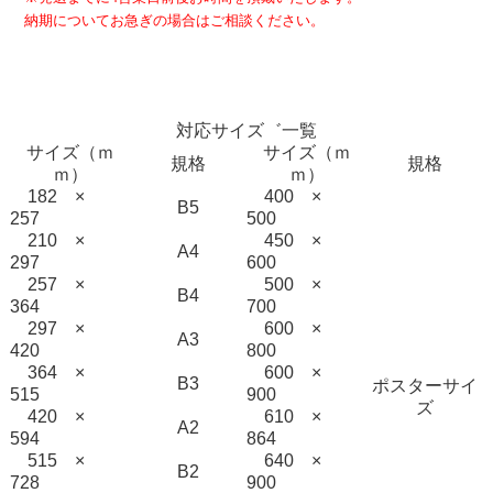
納期についてお急ぎの場合はご相談ください。
対応サイズ゛一覧
サイズ（ｍ
サイズ（ｍ
規格
規格
ｍ）
ｍ）
182 ×
400 ×
B5
257
500
210 ×
450 ×
A4
297
600
257 ×
500 ×
B4
364
700
297 ×
600 ×
A3
420
800
364 ×
600 ×
B3
ポスターサイ
515
900
ズ
420 ×
610 ×
A2
594
864
515 ×
640 ×
B2
728
900