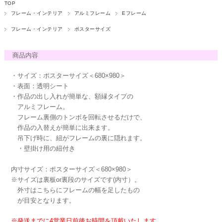
TOP
フレーム・インテリア
アルミフレーム
Eフレーム
フレーム・インテリア
ポスターサイズ
商品内容
・サイズ：ポスターサイズ＜680×980＞
・表面：透明シート
・作品の出し入れが簡単な、額縁タイプの
アルミフレーム。
フレーム裏側のトンボを回転させるだけで、
作品の入替えが簡単に出来ます。
吊下げ時に、紐がフレームの裏に隠れます。
・壁掛け用の紐付き
内寸サイズ：ポスターサイズ＜680×980＞
※サイズは裏板or裏段のサイズです(内寸）。
外寸はこちらにフレームの幅を足したもの
が目安となります。
※発送までに4営業日前後お時間を頂戴いたします。