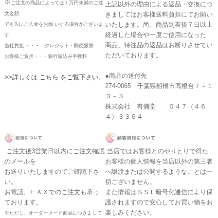
※
ご注文の商品によっては１万円未満のご注
上記以外の理由による返品・交換につ
文金額
きましてはお客様送料負担にてお願い
いたします。尚、商品到着後７日以上
でも先にご入金をお願 いする場合がございま
経過した場合や一度ご使用になった
す
商品、特注品の返品はお断りさせてい
当社負担 ・・・ クレジット・郵便振替
ただいております。
お客様ご負担・・・銀行振込み手数料
●商品の送付先
>>詳しくは こちら をご覧下さい。
274-0065 千葉県船橋市高根台７－１
３－３
株式会社 有備堂 ０４７（４６
４）３３６４
ご注文後3営業日以内にご注文確認
当店ではお客様とのやりとりで得た
のメールを
お客様の個人情報を当店以外の第三者
お送りいたしますのでご確認下さ
へ譲渡または公開するようなことは一
い。
切ございません。
お電話、ＦＡＸでのご注文も承っ
また情報はＳＳＬ暗号化通信により保
ております。
護されますので安心してお買い物をお
楽しみください。
※ただし、オーダーメード商品につきまして