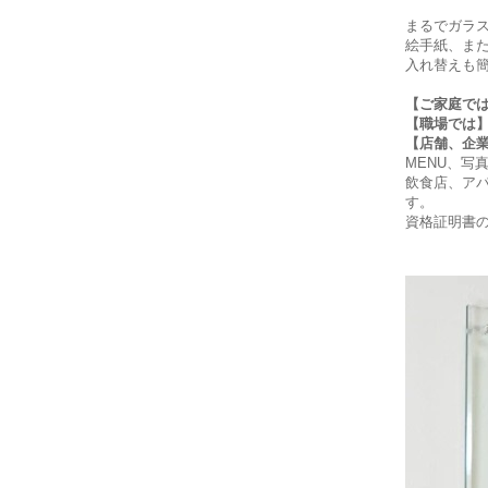
まるでガラ
絵手紙、ま
入れ替えも
【ご家庭で
【職場では
【店舗、企
MENU、写
飲食店、ア
す。
資格証明書