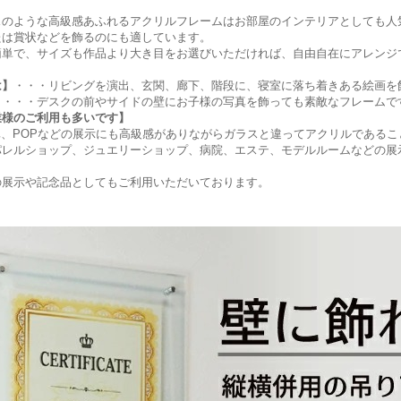
スのような高級感あふれるアクリルフレームはお部屋のインテリアとしても人
たは賞状などを飾るのにも適しています。
簡単で、サイズも作品より大き目をお選びいただければ、自由自在にアレンジ
は】
・・・リビングを演出、玄関、廊下、階段に、寝室に落ち着きある絵画を
】
・・・デスクの前やサイドの壁にお子様の写真を飾っても素敵なフレームで
業様のご利用も多いです】
真、POPなどの展示にも高級感がありながらガラスと違ってアクリルである
パレルショップ、ジュエリーショップ、病院、エステ、モデルルームなどの展
の展示や記念品としてもご利用いただいております。