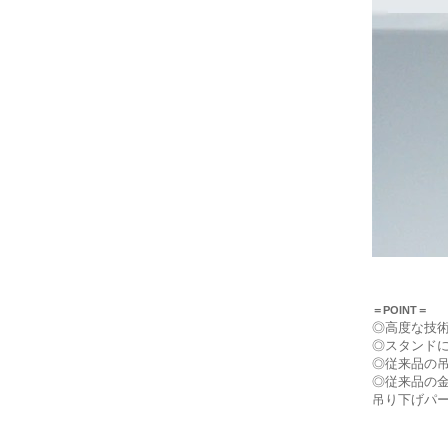
＝POINT＝
◎高度な技
◎スタンド
◎従来品の
◎従来品の
吊り下げパ