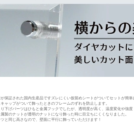
術が保証された国内生産品ですズレにくい仮留めシートがついてセットが簡単
にキャップがついて飾ったときのフレームのずれを防止します。
吊り下げパーツはひもと金属フックでしたが、透明度が高く、温度変化や強度
金属製のナットが透明のナットになり飾った時に目立ちにくくなりました。
ーツと同じ高さなので、壁面に平行に飾っていただけます！