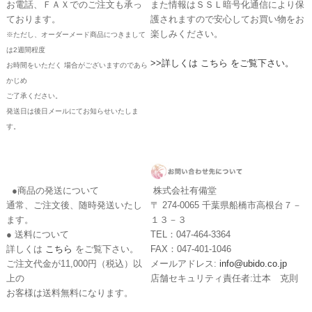
お電話、ＦＡＸでのご注文も承っ
また情報はＳＳＬ暗号化通信により保
ております。
護されますので安心してお買い物をお
楽しみください。
※ただし、オーダーメード商品につきまして
は2週間程度
>>詳しくは こちら をご覧下さい。
お時間をいただく 場合がございますのであら
かじめ
ご了承ください。
発送日は後日メールにてお知らせいたしま
す。
●商品の発送について
株式会社有備堂
通常、ご注文後、随時発送いたし
〒 274-0065 千葉県船橋市高根台７－
ます。
１３－３
● 送料について
TEL：047-464-3364
詳しくは
こちら
をご覧下さい。
FAX：047-401-1046
ご注文代金が11,000円（税込）以
メールアドレス:
info@ubido.co.jp
上の
店舗セキュリティ責任者:辻本 克則
お客様は送料無料になります。