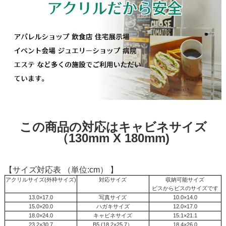
この商品の対応はキャビネサイズ
（130mm X 180mm)
【サイズ対応表
（単位:cm）
】
アクリルサイズ(外枠サイズ)
対応サイズ
収納可能サイズ
ビスからビスのサイズです
13.0×17.0
写真サイズ
10.0×14.0
15.0×20.0
ハガキサイズ
12.0×17.0
18.0×24.0
キャビネサイズ
15.1×21.1
23.2×30.7
B5 (18.2×25.7）
18.4×26.0