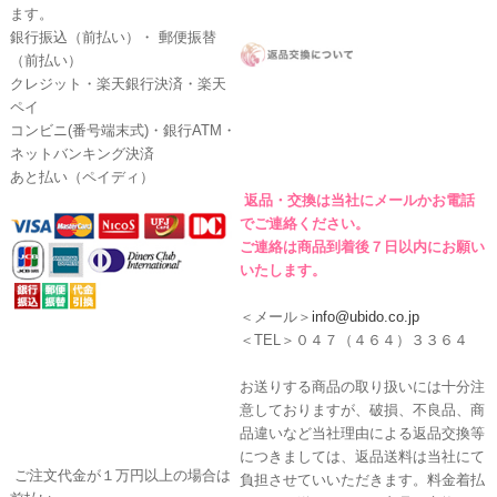
ます。
銀行振込（前払い）・ 郵便振替
（前払い）
クレジット・楽天銀行決済・楽天
ペイ
コンビニ(番号端末式)・銀行ATM・
ネットバンキング決済
あと払い（ペイディ）
返品・交換は当社にメールかお電話
でご連絡ください。
ご連絡は商品到着後７日以内にお願い
いたします。
＜メール＞
info@ubido.co.jp
＜TEL＞０４７（４６４）３３６４
お送りする商品の取り扱いには十分注
意しておりますが、破損、不良品、商
品違いなど当社理由による返品交換等
につきましては、返品送料は当社にて
ご注文代金が１万円以上の場合は
負担させていいただきます。料金着払