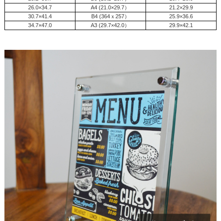
26.0×34.7
A4 (21.0×29.7）
21.2×29.9
30.7×41.4
B4 (364ｘ257）
25.9×36.6
34.7×47.0
A3 (29.7×42.0）
29.9×42.1