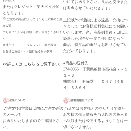
前払い、
いにてお送り下さい。良品と交換また
またはクレジット・楽天ペイ決済
は返金させていただきます。
となります。
※
ご注文の商品によっては１万円未満のご注
上記以外の理由による返品・交換につ
文金額
きましてはお客様送料負担にてお願い
いたします。尚、商品到着後７日以上
でも先にご入金をお願 いする場合がございま
経過した場合や一度ご使用になった
す
商品、特注品の返品はお断りさせてい
当社負担 ・・・ クレジット・郵便振替
ただいております。
お客様ご負担・・・銀行振込み手数料
●商品の送付先
>>詳しくは こちら をご覧下さい。
274-0065 千葉県船橋市高根台７－１
３－３
株式会社 有備堂 ０４７（４６
４）３３６４
ご注文後3営業日以内にご注文確認
当店ではお客様とのやりとりで得た
のメールを
お客様の個人情報を当店以外の第三者
お送りいたしますのでご確認下さ
へ譲渡または公開するようなことは一
い。
切ございません。