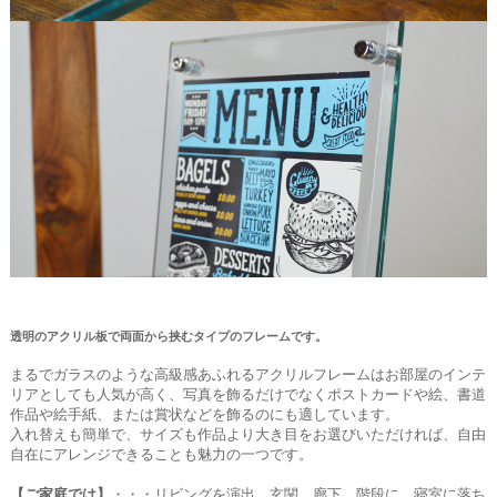
透明のアクリル板で両面から挟むタイプのフレームです。
まるでガラスのような高級感あふれるアクリルフレームはお部屋のインテ
リアとしても人気が高く、写真を飾るだけでなくポストカードや絵、書道
作品や絵手紙、または賞状などを飾るのにも適しています。
入れ替えも簡単で、サイズも作品より大き目をお選びいただければ、自由
自在にアレンジできることも魅力の一つです。
【ご家庭では】
・・・リビングを演出、玄関、廊下、階段に、寝室に落ち