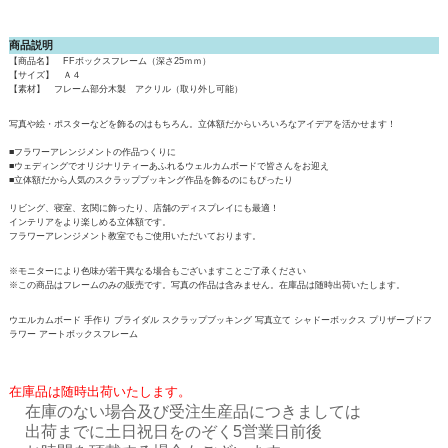
商品説明
【商品名】 FFボックスフレーム（深さ25ｍｍ）
【サイズ】 Ａ４
【素材】 フレーム部分木製 アクリル（取り外し可能）
写真や絵・ポスターなどを飾るのはもちろん。立体額だからいろいろなアイデアを活かせます！
■フラワーアレンジメントの作品つくりに
■ウェディングでオリジナリティーあふれるウェルカムボードで皆さんをお迎え
■立体額だから人気のスクラップブッキング作品を飾るのにもぴったり
リビング、寝室、玄関に飾ったり、店舗のディスプレイにも最適！
インテリアをより楽しめる立体額です。
フラワーアレンジメント教室でもご使用いただいております。
※モニターにより色味が若干異なる場合もございますことご了承ください
※この商品はフレームのみの販売です。写真の作品は含みません。在庫品は随時出荷いたします。
ウエルカムボード 手作り ブライダル スクラップブッキング 写真立て シャドーボックス プリザーブドフ
ラワー アートボックスフレーム
在庫品は随時出荷いたします。
在庫のない場合及び受注生産品につきましては
出荷までに土日祝日をのぞく5営業日前後