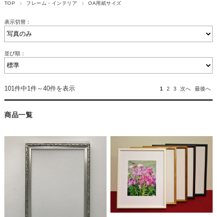
TOP
フレーム・インテリア
OA用紙サイズ
表示切替：
並び順：
101件中1件～40件を表示
1
2
3
次へ
最後へ
商品一覧