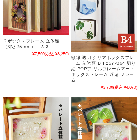
Ｇボックスフレーム 立体額
（深さ25ｍｍ） Ａ３
¥7,500
(税込 ¥8,250)
額縁 透明 クリアボックスフレ
ーム 立体額 Ｂ4 257×364 切り
絵 POPア リルフレームアート
ボックスフレーム 浮遊 フレー
ム
¥3,700
(税込 ¥4,070)