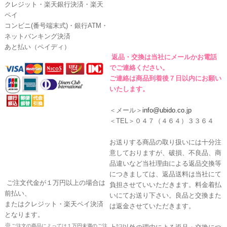
クレジット・楽天銀行決済・楽天
ペイ
コンビニ(番号端末式)・銀行ATM・
ネットバンキング決済
あと払い（ペイディ）
返品・交換は当社にメールかお電話
でご連絡ください。
ご連絡は商品到着後７日以内にお願い
いたします。
＜メール＞
info@ubido.co.jp
＜TEL＞０４７（４６４）３３６４
お送りする商品の取り扱いには十分注
意しておりますが、破損、不良品、商
品違いなど当社理由による返品交換等
につきましては、返品送料は当社にて
ご注文代金が１万円以上の場合は
負担させていいただきます。料金着払
前払い、
いにてお送り下さい。良品と交換また
またはクレジット・楽天ペイ決済
は返金させていただきます。
となります。
※
ご注文の商品によっては１万円未満のご注