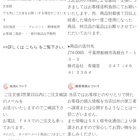
上記以外の理由による返品・交換につ
文金額
きましてはお客様送料負担にてお願い
いたします。尚、商品到着後７日以上
でも先にご入金をお願 いする場合がございま
経過した場合や一度ご使用になった
す
商品、特注品の返品はお断りさせてい
当社負担 ・・・ クレジット・郵便振替
ただいております。
お客様ご負担・・・銀行振込み手数料
●商品の送付先
>>詳しくは こちら をご覧下さい。
274-0065 千葉県船橋市高根台７－１
３－３
株式会社 有備堂 ０４７（４６
４）３３６４
ご注文後3営業日以内にご注文確認
当店ではお客様とのやりとりで得た
のメールを
お客様の個人情報を当店以外の第三者
お送りいたしますのでご確認下さ
へ譲渡または公開するようなことは一
い。
切ございません。
お電話、ＦＡＸでのご注文も承っ
また情報はＳＳＬ暗号化通信により保
ております。
護されますので安心してお買い物をお
楽しみください。
※ただし、オーダーメード商品につきまして