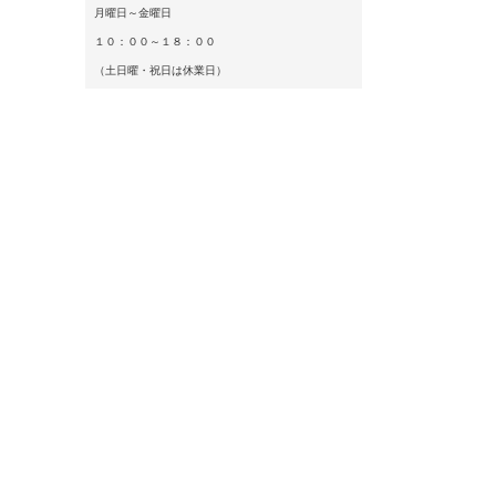
月曜日～金曜日
１０：００～１８：００
（土日曜・祝日は休業日）