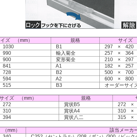
イズ （mm）
規格
サイズ 
 1030
B1
297 × 420
 990
輸入菊全
257 × 364
 900
変形菊全
210 × 297
 841
A1
182 × 257
 728
B2
500 × 700
 594
A2
600 × 800
 515
B3
オーダーサイ
サイズ （mm）
規格
 272
賞状B5
272 ×
 310
賞状A4
310 ×
 394
賞状八二
315 ×
 （mm）
該当メーカ
 340
C252（セントラル）/208（ボン）/300（ビッ