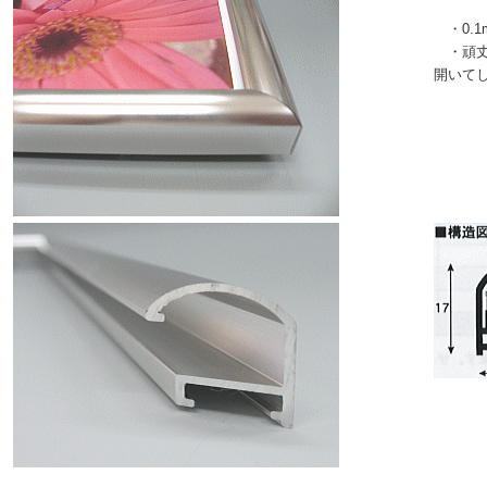
・0.1
・頑丈
開いて