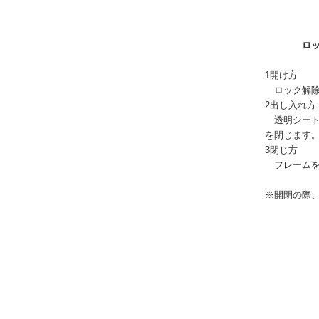
ロックパ
1開け方
ロック解除
2出し入れ方
透明シート
を閉じます
3閉じ方
フレームを
※開閉の際