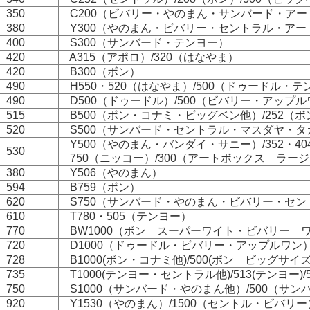
 350
C200（ビバリー・やのまん・サンバード・アー
 380
Y300（やのまん・ビバリー・セントラル・アー
 400
S300（サンバード・テンヨー）
 420
A315（アポロ）/320（はなやま）
 420
B300（ボン）
 490
H550・520（はなやま）/500（ドゥードル・テ
 490
D500（ドゥードル）/500（ビバリー・アップル
 515
B500（ボン・コナミ・ビッグベン他）/252（
 520
S500（サンバード・セントラル・マスダヤ・タ
Y500（やのまん・バンダイ・サニー）/352・40
 530
750（ニッコー）/300（アートボックス ラー
 380
Y506（やのまん）
 594
B759（ボン）
 620
S750（サンバード・やのまん・ビバリー・セント
 610
T780・505（テンヨー）
 770
BW1000（ボン スーパーワイト・ビバリー 
 720
D1000（ドゥードル・ビバリー・アップルワン
 728
B1000(ボン・コナミ他)/500(ボン ビッグサイズ
 735
T1000(テンヨー・セントラル他)/513(テンヨー)
 750
S1000（サンバード・やのまん他）/500（サ
 920
Y1530（やのまん）/1500（セントル・ビバリー