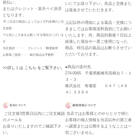
前払い、
いにてお送り下さい。良品と交換また
またはクレジット・楽天ペイ決済
は返金させていただきます。
となります。
※
ご注文の商品によっては１万円未満のご注
上記以外の理由による返品・交換につ
文金額
きましてはお客様送料負担にてお願い
いたします。尚、商品到着後７日以上
でも先にご入金をお願 いする場合がございま
経過した場合や一度ご使用になった
す
商品、特注品の返品はお断りさせてい
当社負担 ・・・ クレジット・郵便振替
ただいております。
お客様ご負担・・・銀行振込み手数料
●商品の送付先
>>詳しくは こちら をご覧下さい。
274-0065 千葉県船橋市高根台７－１
３－３
株式会社 有備堂 ０４７（４６
４）３３６４
ご注文後3営業日以内にご注文確認
当店ではお客様とのやりとりで得た
のメールを
お客様の個人情報を当店以外の第三者
お送りいたしますのでご確認下さ
へ譲渡または公開するようなことは一
い。
切ございません。