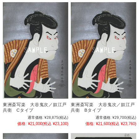
東洲斎写楽 大谷鬼次／奴江戸
東洲斎写楽 大谷鬼次／奴江戸
兵衛 Cタイプ
兵衛 Bタイプ
通常価格:
¥28,875
(税込)
通常価格:
¥29,700
(税込)
価格:
¥21,000
(税込 ¥23,100)
価格:
¥21,600
(税込 ¥23,760)