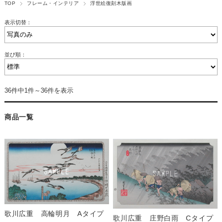
TOP
フレーム・インテリア
浮世絵復刻木版画
表示切替：
並び順：
36件中1件～36件を表示
商品一覧
歌川広重 高輪明月 Aタイプ
歌川広重 庄野白雨 Cタイプ