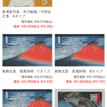
東洲斎写楽 市川鰕蔵／竹村定
之進 Aタイプ
通常価格:
¥36,575
(税込)
価格:
¥26,600
(税込 ¥29,260)
葛飾北斎 凱風快晴 Cタイプ
葛飾北斎 凱風快晴 Bタイプ
通常価格:
¥28,875
(税込)
通常価格:
¥29,700
(税込)
価格:
¥21,000
(税込 ¥23,100)
価格:
¥21,600
(税込 ¥23,760)