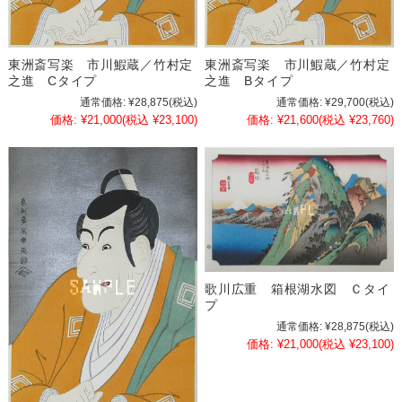
東洲斎写楽 市川鰕蔵／竹村定
東洲斎写楽 市川鰕蔵／竹村定
之進 Cタイプ
之進 Bタイプ
通常価格:
¥28,875
(税込)
通常価格:
¥29,700
(税込)
価格:
¥21,000
(税込 ¥23,100)
価格:
¥21,600
(税込 ¥23,760)
歌川広重 箱根湖水図 Ｃタイ
プ
通常価格:
¥28,875
(税込)
価格:
¥21,000
(税込 ¥23,100)