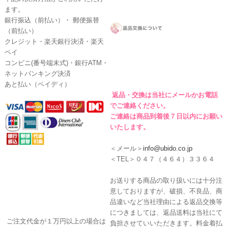
ます。
銀行振込（前払い）・ 郵便振替
（前払い）
クレジット・楽天銀行決済・楽天
ペイ
コンビニ(番号端末式)・銀行ATM・
ネットバンキング決済
あと払い（ペイディ）
返品・交換は当社にメールかお電話
でご連絡ください。
ご連絡は商品到着後７日以内にお願い
いたします。
＜メール＞
info@ubido.co.jp
＜TEL＞０４７（４６４）３３６４
お送りする商品の取り扱いには十分注
意しておりますが、破損、不良品、商
品違いなど当社理由による返品交換等
につきましては、返品送料は当社にて
ご注文代金が１万円以上の場合は
負担させていいただきます。料金着払