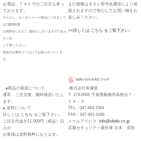
お電話、ＦＡＸでのご注文も承っ
また情報はＳＳＬ暗号化通信により保
ております。
護されますので安心してお買い物をお
楽しみください。
※ただし、オーダーメード商品につきまして
は2週間程度
>>詳しくは こちら をご覧下さい。
お時間をいただく 場合がございますのであら
かじめ
ご了承ください。
発送日は後日メールにてお知らせいたしま
す。
●商品の発送について
株式会社有備堂
通常、ご注文後、随時発送いたし
〒 274-0065 千葉県船橋市高根台７－
ます。
１３－３
● 送料について
TEL：047-464-3364
詳しくは
こちら
をご覧下さい。
FAX：047-401-1046
ご注文代金が11,000円（税込）以
メールアドレス:
info@ubido.co.jp
上の
店舗セキュリティ責任者:辻本 克則
お客様は送料無料になります。