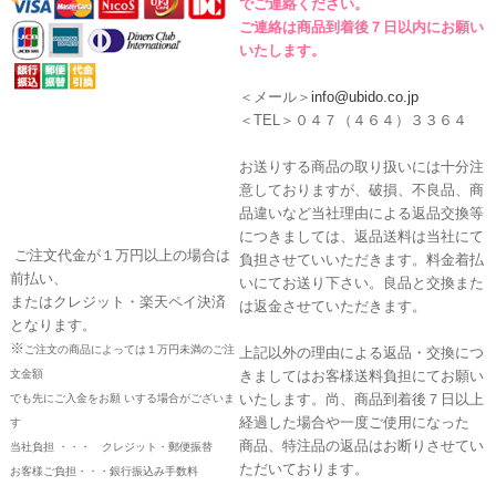
でご連絡ください。
ご連絡は商品到着後７日以内にお願い
いたします。
＜メール＞
info@ubido.co.jp
＜TEL＞０４７（４６４）３３６４
お送りする商品の取り扱いには十分注
意しておりますが、破損、不良品、商
品違いなど当社理由による返品交換等
につきましては、返品送料は当社にて
ご注文代金が１万円以上の場合は
負担させていいただきます。料金着払
前払い、
いにてお送り下さい。良品と交換また
またはクレジット・楽天ペイ決済
は返金させていただきます。
となります。
※
ご注文の商品によっては１万円未満のご注
上記以外の理由による返品・交換につ
文金額
きましてはお客様送料負担にてお願い
いたします。尚、商品到着後７日以上
でも先にご入金をお願 いする場合がございま
経過した場合や一度ご使用になった
す
商品、特注品の返品はお断りさせてい
当社負担 ・・・ クレジット・郵便振替
ただいております。
お客様ご負担・・・銀行振込み手数料