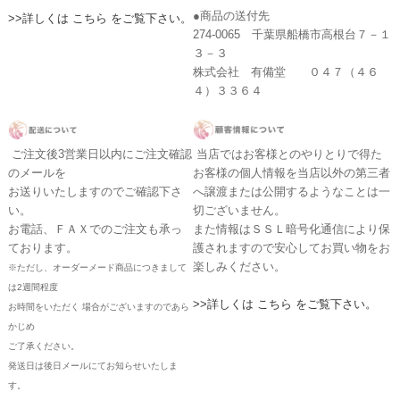
●商品の送付先
>>詳しくは こちら をご覧下さい。
274-0065 千葉県船橋市高根台７－１
３－３
株式会社 有備堂 ０４７（４６
４）３３６４
ご注文後3営業日以内にご注文確認
当店ではお客様とのやりとりで得た
のメールを
お客様の個人情報を当店以外の第三者
お送りいたしますのでご確認下さ
へ譲渡または公開するようなことは一
い。
切ございません。
お電話、ＦＡＸでのご注文も承っ
また情報はＳＳＬ暗号化通信により保
ております。
護されますので安心してお買い物をお
楽しみください。
※ただし、オーダーメード商品につきまして
は2週間程度
>>詳しくは こちら をご覧下さい。
お時間をいただく 場合がございますのであら
かじめ
ご了承ください。
発送日は後日メールにてお知らせいたしま
す。