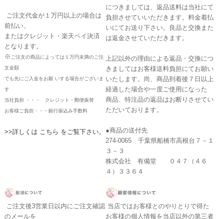
につきましては、返品送料は当社にて
ご注文代金が１万円以上の場合は
負担させていいただきます。料金着払
前払い、
いにてお送り下さい。良品と交換また
またはクレジット・楽天ペイ決済
は返金させていただきます。
となります。
※
ご注文の商品によっては１万円未満のご注
上記以外の理由による返品・交換につ
文金額
きましてはお客様送料負担にてお願い
いたします。尚、商品到着後７日以上
でも先にご入金をお願 いする場合がございま
経過した場合や一度ご使用になった
す
商品、特注品の返品はお断りさせてい
当社負担 ・・・ クレジット・郵便振替
ただいております。
お客様ご負担・・・銀行振込み手数料
●商品の送付先
>>詳しくは こちら をご覧下さい。
274-0065 千葉県船橋市高根台７－１
３－３
株式会社 有備堂 ０４７（４６
４）３３６４
ご注文後3営業日以内にご注文確認
当店ではお客様とのやりとりで得た
のメールを
お客様の個人情報を当店以外の第三者