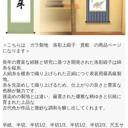
＜こちらは ガラ裂地 洛彩上緞子 貴船 の商品ページ
になります＞
長年の豊富な経験と研究に基づき開発された洛彩緞子は綿
糸を縦糸、
人絹糸を横糸で織り上げられた正絹につぐ表装用最高級裂
地。
糸を先染めして織り上げるため、仕上がりの良さと豊富な
色柄が魅力です。
後染めの裂地とは違い、厳選された優雅な柄ゆきと伝統に
育まれた上品な
古代色が作品と微妙な調和を醸し出してくれます。
半紙、半切、半切1/2、半切1/3、半切1/2、半切2/3、尺五サ