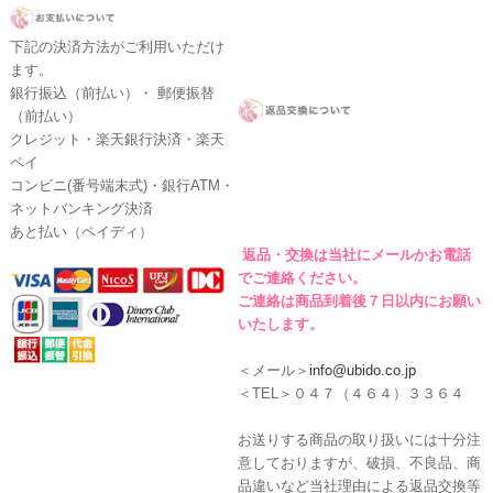
下記の決済方法がご利用いただけ
ます。
銀行振込（前払い）・ 郵便振替
（前払い）
クレジット・楽天銀行決済・楽天
ペイ
コンビニ(番号端末式)・銀行ATM・
ネットバンキング決済
あと払い（ペイディ）
返品・交換は当社にメールかお電話
でご連絡ください。
ご連絡は商品到着後７日以内にお願い
いたします。
＜メール＞
info@ubido.co.jp
＜TEL＞０４７（４６４）３３６４
お送りする商品の取り扱いには十分注
意しておりますが、破損、不良品、商
品違いなど当社理由による返品交換等