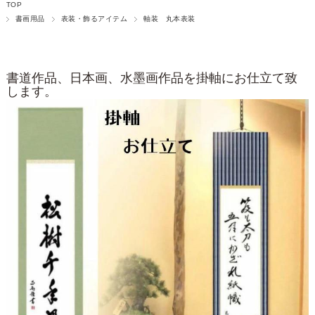
TOP
書画用品
表装・飾るアイテム
軸装 丸本表装
書道作品、日本画、水墨画作品を掛軸にお仕立て致
します。