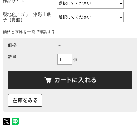
作品サイズ：
裂地色／ガラ 洛彩上緞
子（貴船）：
価格と在庫を一覧で確認する
価格:
－
数量:
個