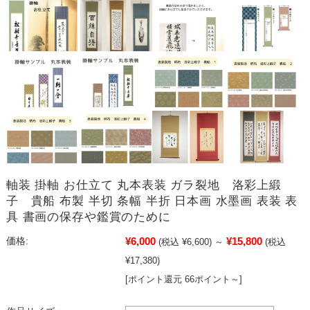
軸装 掛軸 お仕立て 丸本表装 ガラ裂地 洛彩上緞
子 貴船 布製 半切 条幅 半折 日本画 水墨画 表装 表
具 書画の保存や鑑賞のために
¥6,000
¥15,800
価格:
(税込 ¥6,600)
～
(税込
¥17,380)
[ポイント還元 66ポイント～]