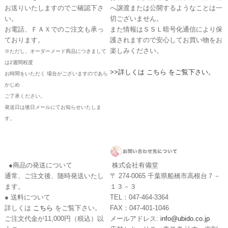
お送りいたしますのでご確認下さ
へ譲渡または公開するようなことは一
い。
切ございません。
お電話、ＦＡＸでのご注文も承っ
また情報はＳＳＬ暗号化通信により保
ております。
護されますので安心してお買い物をお
楽しみください。
※ただし、オーダーメード商品につきまして
は2週間程度
>>詳しくは こちら をご覧下さい。
お時間をいただく 場合がございますのであら
かじめ
ご了承ください。
発送日は後日メールにてお知らせいたしま
す。
●商品の発送について
株式会社有備堂
通常、ご注文後、随時発送いたし
〒 274-0065 千葉県船橋市高根台７－
ます。
１３－３
● 送料について
TEL：047-464-3364
詳しくは
こちら
をご覧下さい。
FAX：047-401-1046
ご注文代金が11,000円（税込）以
メールアドレス:
info@ubido.co.jp