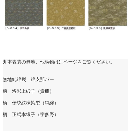
丸本表装の無地、他柄物は別ページをご覧ください。
無地純綿裂 綿支那パー
柄 洛彩上緞子（貴船）
柄 伝統紋様染裂（純綿）
柄 正絹本緞子（宇多野）