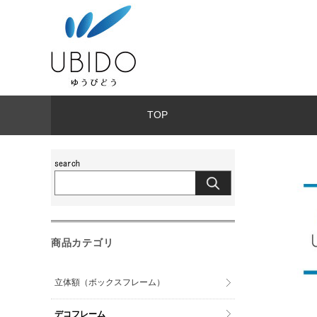
TOP
商品カテゴリ
立体額（ボックスフレーム）
デコフレーム