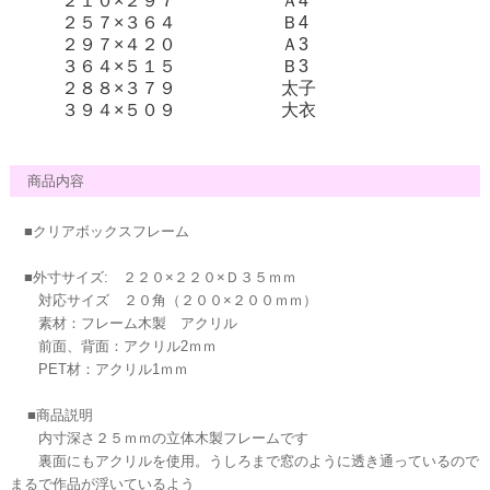
２１０×２９７
Ａ4
２５７×３６４
Ｂ4
２９７×４２０
Ａ3
３６４×５１５
Ｂ3
２８８×３７９
太子
３９４×５０９
大衣
商品内容
■クリアボックスフレーム
■外寸サイズ: ２２０×２２０×Ｄ３５ｍｍ
対応サイズ ２０角（２００×２００ｍｍ）
素材：フレーム木製 アクリル
前面、背面：アクリル2ｍｍ
PET材：アクリル1ｍｍ
■商品説明
内寸深さ２５ｍｍの立体木製フレームです
裏面にもアクリルを使用。うしろまで窓のように透き通っているので
まるで作品が浮いているよう