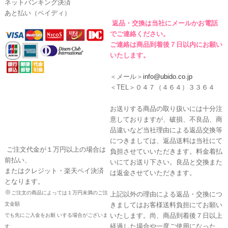
ネットバンキング決済
あと払い（ペイディ）
返品・交換は当社にメールかお電話
でご連絡ください。
ご連絡は商品到着後７日以内にお願い
いたします。
＜メール＞
info@ubido.co.jp
＜TEL＞０４７（４６４）３３６４
お送りする商品の取り扱いには十分注
意しておりますが、破損、不良品、商
品違いなど当社理由による返品交換等
につきましては、返品送料は当社にて
ご注文代金が１万円以上の場合は
負担させていいただきます。料金着払
前払い、
いにてお送り下さい。良品と交換また
またはクレジット・楽天ペイ決済
は返金させていただきます。
となります。
※
ご注文の商品によっては１万円未満のご注
上記以外の理由による返品・交換につ
文金額
きましてはお客様送料負担にてお願い
いたします。尚、商品到着後７日以上
でも先にご入金をお願 いする場合がございま
経過した場合や一度ご使用になった
す