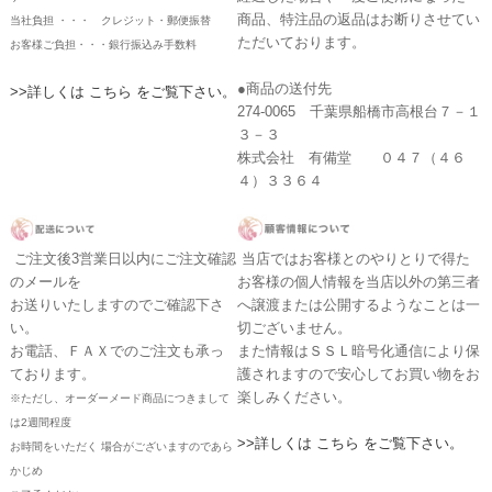
商品、特注品の返品はお断りさせてい
当社負担 ・・・ クレジット・郵便振替
ただいております。
お客様ご負担・・・銀行振込み手数料
●商品の送付先
>>詳しくは こちら をご覧下さい。
274-0065 千葉県船橋市高根台７－１
３－３
株式会社 有備堂 ０４７（４６
４）３３６４
ご注文後3営業日以内にご注文確認
当店ではお客様とのやりとりで得た
のメールを
お客様の個人情報を当店以外の第三者
お送りいたしますのでご確認下さ
へ譲渡または公開するようなことは一
い。
切ございません。
お電話、ＦＡＸでのご注文も承っ
また情報はＳＳＬ暗号化通信により保
ております。
護されますので安心してお買い物をお
楽しみください。
※ただし、オーダーメード商品につきまして
は2週間程度
>>詳しくは こちら をご覧下さい。
お時間をいただく 場合がございますのであら
かじめ