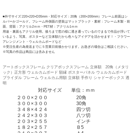
■外寸サイズ:220×220×D35mm・対応サイズ：20角（200×200mm）フレーム前面はシ
ルバーかゴールド。フレーム外側面の塗装はマットブラック・素材：フレーム木製・前
面、背面：アクリル2ｍｍ・PET材：アクリル1ｍｍ
用途・裏面もアクリル使用。後ろまで窓の様に透き通っているのでまるで作品が浮いて
いるよう。写真、ポスターなど立体額だから色々なアイデアを活かせます！・フラワー
アレンジメント・ウェルカムボードなど
※受注生産の為発送までに５営業日前後かかります。お急ぎの場合はご相談ください。
※写真の作品は商品には含みません
アートボックスフレーム クリアボックスフレーム 立体額 20角（メタリ
ック）正方形 ウェルカムボード 額縁 ポスターパネル ウェルカムボード
ブライダル フレーム ウェルカム用額 立体額 手作り シャドーボックス 透
明
対応サイズ 単位：ｍｍ
２００×２００
20角
３００×３００
30角
３４８×４２４
四ツ切
２４２×３０３
八ツ切
２０３×２５５
インチ
１８２×２５７
Ｂ5