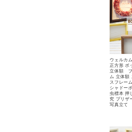
ウェルカム
正方形 ボ
立体額 ブ
ム 立体額
スフレーム
シャドーボ
虫標本 押
究 プリザ
写真立て