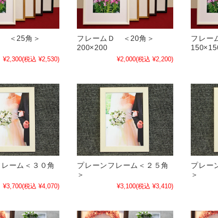
 ＜25角＞
フレームＤ ＜20角＞
フレー
200×200
150×15
¥2,300
(税込 ¥2,530)
¥2,000
(税込 ¥2,200)
フレーム＜３０角
プレーンフレーム＜２５角
プレー
＞
＞
¥3,700
(税込 ¥4,070)
¥3,100
(税込 ¥3,410)