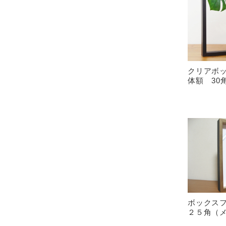
クリアボッ
体額 30
ボックス
２５角（