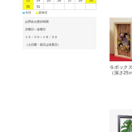
23
24
25
26
27
28
29
30
31
■
■
今日
定休日
お問合せ受付時間
月曜日～金曜日
１０：００～１８：００
（土日曜・祝日は休業日）
Ｇボックス
（深さ25