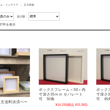
ーム・インテリア
正方形額
並び順：
37件を表示
ボックスフレーム＜50＞内
ボック
寸深さ35ｍｍ セパレート
寸深さ3
可 50角
可 45
注文送料決済ペー
¥14,150
(税込 ¥15,565)