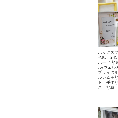
ボックス
色紙 245
ボード 額
ル/ウェル
ブライダル
ルカム用額
ド 手作り
ス 額縁