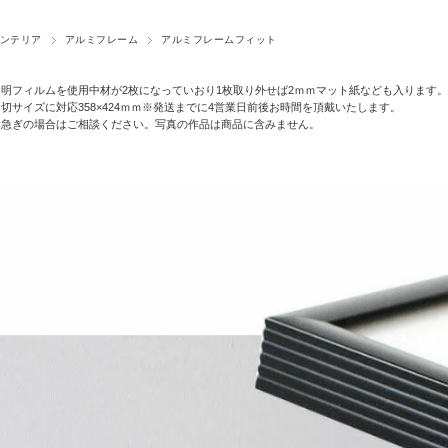
ンテリア
アルミフレーム
アルミフレームフィット
m透明フィルムを使用中材が2枚になっていおり1枚取り外せば2ｍｍマット紙なども入ります
切サイズに対応358×424ｍｍ※発送までに4営業日前後お時間を頂戴いたします。
お急ぎの場合はご相談ください。写真の作品は商品に含みません。