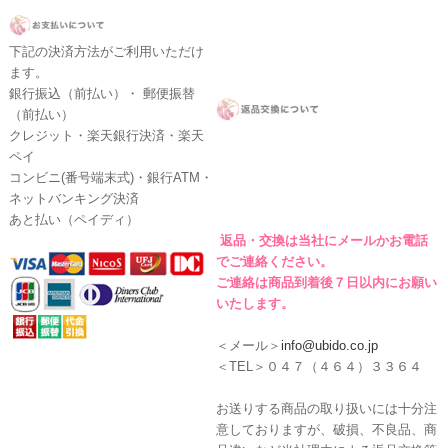
下記の決済方法がご利用いただけ
ます。
銀行振込（前払い）・ 郵便振替
（前払い）
クレジット・楽天銀行決済・楽天
ペイ
コンビニ(番号端末式)・銀行ATM・
ネットバンキング決済
あと払い（ペイディ）
返品・交換は当社にメールかお電話
でご連絡ください。
ご連絡は商品到着後７日以内にお願い
いたします。
＜メール＞
info@ubido.co.jp
＜TEL＞０４７（４６４）３３６４
お送りする商品の取り扱いには十分注
意しておりますが、破損、不良品、商