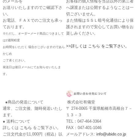
のメールを
お客様の個人情報を当店以外の第三者
お送りいたしますのでご確認下さ
へ譲渡または公開するようなことは一
い。
切ございません。
お電話、ＦＡＸでのご注文も承っ
また情報はＳＳＬ暗号化通信により保
ております。
護されますので安心してお買い物をお
楽しみください。
※ただし、オーダーメード商品につきまして
は2週間程度
>>詳しくは こちら をご覧下さい。
お時間をいただく 場合がございますのであら
かじめ
ご了承ください。
発送日は後日メールにてお知らせいたしま
す。
●商品の発送について
株式会社有備堂
通常、ご注文後、随時発送いたし
〒 274-0065 千葉県船橋市高根台７－
ます。
１３－３
● 送料について
TEL：047-464-3364
詳しくは
こちら
をご覧下さい。
FAX：047-401-1046
ご注文代金が11,000円（税込）以
メールアドレス:
info@ubido.co.jp