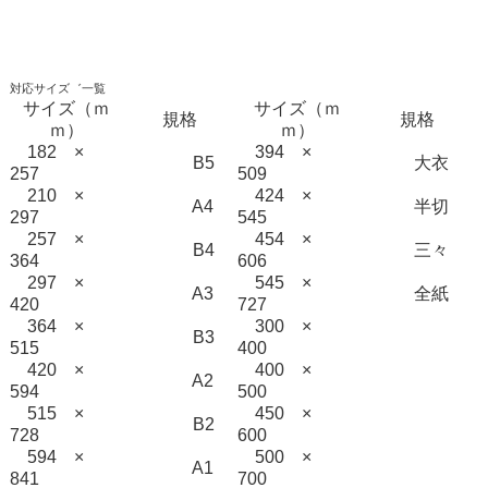
対応サイズ゛一覧
サイズ（ｍ
サイズ（ｍ
規格
規格
ｍ）
ｍ）
182 ×
394 ×
B5
大衣
257
509
210 ×
424 ×
A4
半切
297
545
257 ×
454 ×
B4
三々
364
606
297 ×
545 ×
A3
全紙
420
727
364 ×
300 ×
B3
515
400
420 ×
400 ×
A2
594
500
515 ×
450 ×
B2
728
600
594 ×
500 ×
A1
841
700