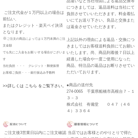
品違いなど当社理由による返品交換等
につきましては、返品送料は当社にて
ご注文代金が１万円以上の場合は
負担させていいただきます。料金着払
前払い、
いにてお送り下さい。良品と交換また
またはクレジット・楽天ペイ決済
は返金させていただきます。
となります。
※
ご注文の商品によっては１万円未満のご注
上記以外の理由による返品・交換につ
文金額
きましてはお客様送料負担にてお願い
いたします。尚、商品到着後７日以上
でも先にご入金をお願 いする場合がございま
経過した場合や一度ご使用になった
す
商品、特注品の返品はお断りさせてい
当社負担 ・・・ クレジット・郵便振替
ただいております。
お客様ご負担・・・銀行振込み手数料
●商品の送付先
>>詳しくは こちら をご覧下さい。
274-0065 千葉県船橋市高根台７－１
３－３
株式会社 有備堂 ０４７（４６
４）３３６４
ご注文後3営業日以内にご注文確認
当店ではお客様とのやりとりで得た