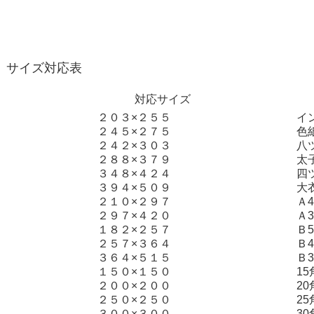
サイズ対応表
対応サイ
２０３×２５５
イ
２４５×２７５
色
２４２×３０３
八
２８８×３７９
太
３４８×４２４
四
３９４×５０９
大
２１０×２９７
Ａ4
２９７×４２０
Ａ3
１８２×２５７
Ｂ5
２５７×３６４
Ｂ4
３６４×５１５
Ｂ3
１５０×１５０
15
２００×２００
20
２５０×２５０
25
３００×３００
30