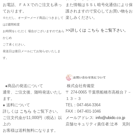
お電話、ＦＡＸでのご注文も承っ
また情報はＳＳＬ暗号化通信により保
ております。
護されますので安心してお買い物をお
楽しみください。
※ただし、オーダーメード商品につきまして
は2週間程度
>>詳しくは こちら をご覧下さい。
お時間をいただく 場合がございますのであら
かじめ
ご了承ください。
発送日は後日メールにてお知らせいたしま
す。
●商品の発送について
株式会社有備堂
通常、ご注文後、随時発送いたし
〒 274-0065 千葉県船橋市高根台７－
ます。
１３－３
● 送料について
TEL：047-464-3364
詳しくは
こちら
をご覧下さい。
FAX：047-401-1046
ご注文代金が11,000円（税込）以
メールアドレス:
info@ubido.co.jp
上の
店舗セキュリティ責任者:辻本 克則
お客様は送料無料になります。