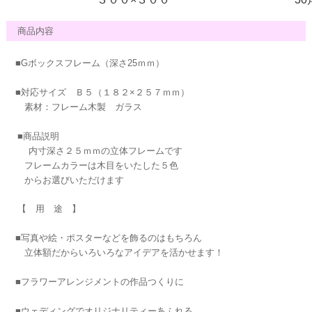
商品内容
■Gボックスフレーム（深さ25ｍｍ）
■対応サイズ Ｂ５（１８２×２５７ｍｍ）
素材：フレーム木製 ガラス
■商品説明
内寸深さ２５ｍｍの立体フレームです
フレームカラーは木目をいたした５色
からお選びいただけます
【 用 途 】
■写真や絵・ポスターなどを飾るのはもちろん
立体額だからいろいろなアイデアを活かせます！
■フラワーアレンジメントの作品つくりに
■ウェディングでオリジナリティーあふれる