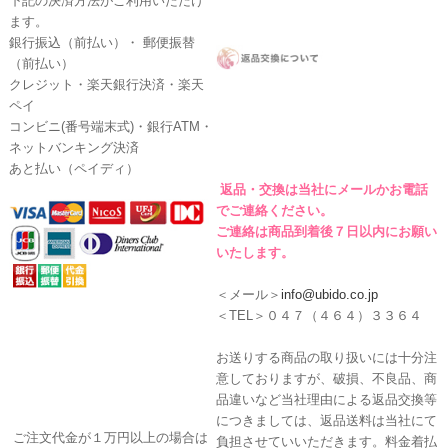
下記の決済方法がご利用いただけ
ます。
銀行振込（前払い）・ 郵便振替
（前払い）
クレジット・楽天銀行決済・楽天
ペイ
コンビニ(番号端末式)・銀行ATM・
ネットバンキング決済
あと払い（ペイディ）
返品・交換は当社にメールかお電話
でご連絡ください。
ご連絡は商品到着後７日以内にお願い
いたします。
＜メール＞
info@ubido.co.jp
＜TEL＞０４７（４６４）３３６４
お送りする商品の取り扱いには十分注
意しておりますが、破損、不良品、商
品違いなど当社理由による返品交換等
につきましては、返品送料は当社にて
ご注文代金が１万円以上の場合は
負担させていいただきます。料金着払