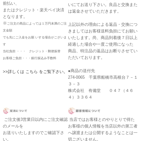
前払い、
いにてお送り下さい。良品と交換また
またはクレジット・楽天ペイ決済
は返金させていただきます。
となります。
※
ご注文の商品によっては１万円未満のご注
上記以外の理由による返品・交換につ
文金額
きましてはお客様送料負担にてお願い
いたします。尚、商品到着後７日以上
でも先にご入金をお願 いする場合がございま
経過した場合や一度ご使用になった
す
商品、特注品の返品はお断りさせてい
当社負担 ・・・ クレジット・郵便振替
ただいております。
お客様ご負担・・・銀行振込み手数料
●商品の送付先
>>詳しくは こちら をご覧下さい。
274-0065 千葉県船橋市高根台７－１
３－３
株式会社 有備堂 ０４７（４６
４）３３６４
ご注文後3営業日以内にご注文確認
当店ではお客様とのやりとりで得た
のメールを
お客様の個人情報を当店以外の第三者
お送りいたしますのでご確認下さ
へ譲渡または公開するようなことは一
い。
切ございません。