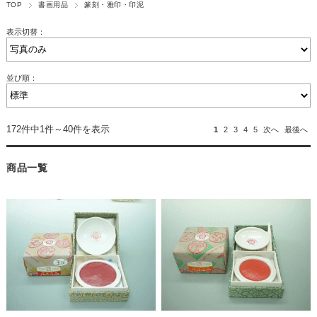
TOP
書画用品
篆刻・雅印・印泥
表示切替：
並び順：
172件中1件～40件を表示
1
2
3
4
5
次へ
最後へ
商品一覧