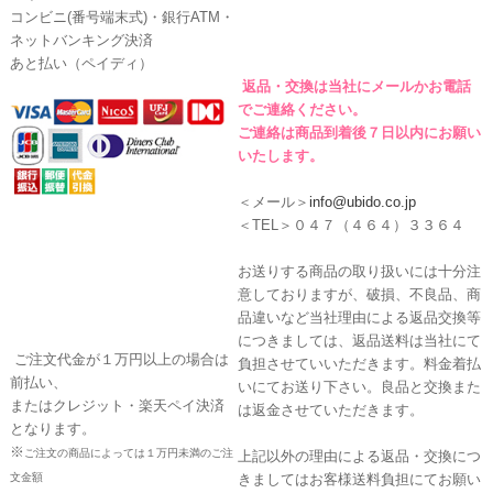
コンビニ(番号端末式)・銀行ATM・
ネットバンキング決済
あと払い（ペイディ）
返品・交換は当社にメールかお電話
でご連絡ください。
ご連絡は商品到着後７日以内にお願い
いたします。
＜メール＞
info@ubido.co.jp
＜TEL＞０４７（４６４）３３６４
お送りする商品の取り扱いには十分注
意しておりますが、破損、不良品、商
品違いなど当社理由による返品交換等
につきましては、返品送料は当社にて
ご注文代金が１万円以上の場合は
負担させていいただきます。料金着払
前払い、
いにてお送り下さい。良品と交換また
またはクレジット・楽天ペイ決済
は返金させていただきます。
となります。
※
ご注文の商品によっては１万円未満のご注
上記以外の理由による返品・交換につ
文金額
きましてはお客様送料負担にてお願い