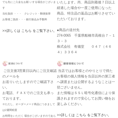
いたします。尚、商品到着後７日以上
でも先にご入金をお願 いする場合がございま
経過した場合や一度ご使用になった
す
商品、特注品の返品はお断りさせてい
当社負担 ・・・ クレジット・郵便振替
ただいております。
お客様ご負担・・・銀行振込み手数料
●商品の送付先
>>詳しくは こちら をご覧下さい。
274-0065 千葉県船橋市高根台７－１
３－３
株式会社 有備堂 ０４７（４６
４）３３６４
ご注文後3営業日以内にご注文確認
当店ではお客様とのやりとりで得た
のメールを
お客様の個人情報を当店以外の第三者
お送りいたしますのでご確認下さ
へ譲渡または公開するようなことは一
い。
切ございません。
お電話、ＦＡＸでのご注文も承っ
また情報はＳＳＬ暗号化通信により保
ております。
護されますので安心してお買い物をお
楽しみください。
※ただし、オーダーメード商品につきまして
は2週間程度
>>詳しくは こちら をご覧下さい。
お時間をいただく 場合がございますのであら