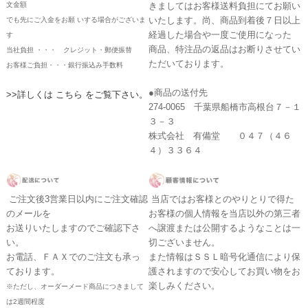
文金額
きましてはお客様送料負担にてお願い
いたします。尚、商品到着後７日以上
でも先にご入金をお願 いする場合がございま
経過した場合や一度ご使用になった
す
商品、特注品の返品はお断りさせてい
当社負担 ・・・ クレジット・郵便振替
ただいております。
お客様ご負担・・・銀行振込み手数料
●商品の送付先
>>詳しくは こちら をご覧下さい。
274-0065 千葉県船橋市高根台７－１
３－３
株式会社 有備堂 ０４７（４６
４）３３６４
ご注文後3営業日以内にご注文確認
当店ではお客様とのやりとりで得た
のメールを
お客様の個人情報を当店以外の第三者
お送りいたしますのでご確認下さ
へ譲渡または公開するようなことは一
い。
切ございません。
お電話、ＦＡＸでのご注文も承っ
また情報はＳＳＬ暗号化通信により保
ております。
護されますので安心してお買い物をお
楽しみください。
※ただし、オーダーメード商品につきまして
は2週間程度