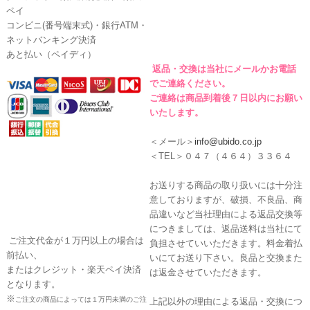
ペイ
コンビニ(番号端末式)・銀行ATM・
ネットバンキング決済
あと払い（ペイディ）
返品・交換は当社にメールかお電話
でご連絡ください。
ご連絡は商品到着後７日以内にお願い
いたします。
＜メール＞
info@ubido.co.jp
＜TEL＞０４７（４６４）３３６４
お送りする商品の取り扱いには十分注
意しておりますが、破損、不良品、商
品違いなど当社理由による返品交換等
につきましては、返品送料は当社にて
ご注文代金が１万円以上の場合は
負担させていいただきます。料金着払
前払い、
いにてお送り下さい。良品と交換また
またはクレジット・楽天ペイ決済
は返金させていただきます。
となります。
※
ご注文の商品によっては１万円未満のご注
上記以外の理由による返品・交換につ