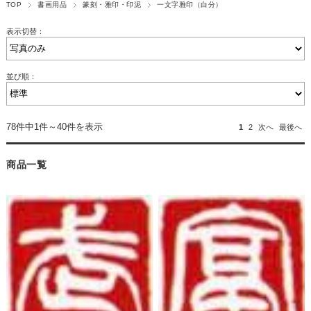
TOP
書画用品
篆刻・雅印・印泥
一文字雅印（白分）
表示切替：
並び順：
78件中1件～40件を表示
1
2
次へ
最後へ
商品一覧